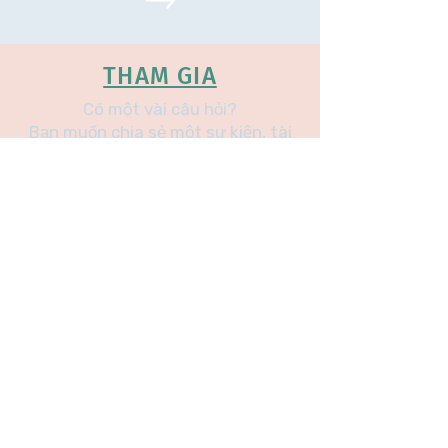
THAM GIA
Có một vài câu hỏi?
Bạn muốn chia sẻ một sự kiện, tài
nguyên hoặc tổ chức?
ACTIVITIES
VỀ
CHÚN
G TÔI
ABOUT
RESOURCES
US
STATEMENT
VIDEOS