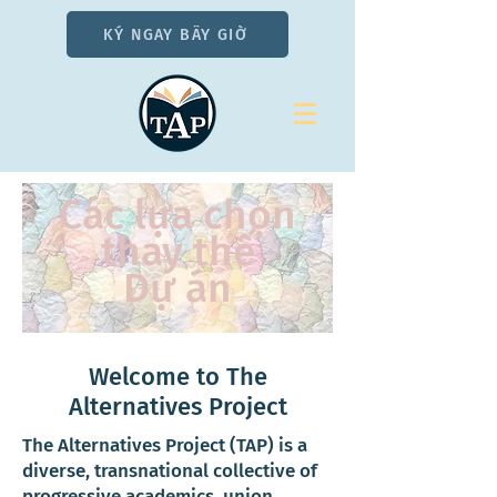
KÝ NGAY BÂY GIỜ
Các lựa chọn
thay thế
Dự án
Welcome to The
Alternatives Project
The Alternatives Project (TAP) is a
diverse, transnational collective of
progressive academics, union