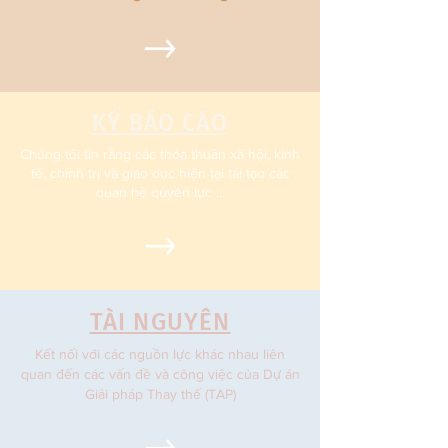
KÝ BÁO CÁO
Chúng tôi tin rằng các thỏa thuận xã hội, kinh
tế, chính trị và giáo dục hiện tại tái tạo các
quan hệ quyền lực ...
TÀI NGUYÊN
Kết nối với các nguồn lực khác nhau liên
quan đến các vấn đề và công việc của Dự án
Giải pháp Thay thế (TAP)