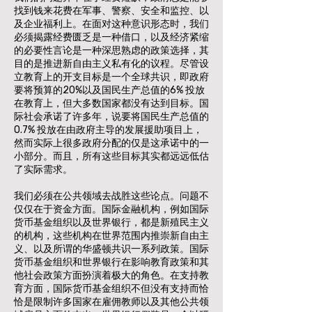
找到钱来花费在军事、警察、安全和监控、以
及企业福利上。在面对这种意识形态时，我们
必须揭露经费匮乏是一种借口，以及经济紧缩
的必要性言论是一种深思熟虑的政策选择，其
目的是推进新自由主义私有化的议程。尽管设
立教育上的开支目标是一个全球共识，即政府
要将预算的20%以及国民生产总值的6% 投放
在教育上，但大多数国家都没有达到目标。国
际社会承诺了许多年，说要将国民生产总值的
0.7% 投放在由政府主导的发展援助项目上，
然而实际上很多政府分配的仅是这承诺中的一
小部分。而且，所有这些目标其实都远远低估
了实际需求。
我们必须在公共领域去战胜这些论点。问题不
仅仅在于资金方面。国际金融机构，例如国际
货币基金组织以及世界银行，都是新殖民主义
的机构，这些机构在世界范围内推崇新自由主
义、以及所谓的华盛顿共识一系列政策。国际
货币基金组织和世界银行在影响教育政策和其
他社会政策方面扮演着极大的角色。在支持教
育方面，国际货币基金组织不但没有支持而恰
恰是限制许多国家在雇佣教师以及其他公共领