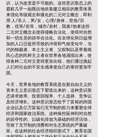
识，认为改变是不可能的。这些意识形态上的
霸权几乎一如既往地依靠建立相应的教育体系
来强化等级观念和僵化的二元对立概念，即利
用 人/非人，男/女，心理/身体，世俗/宗
教，优等/劣等，城市/农村，我者/他者这些
二元对立概念去使得侵略合法化，使得对自然
和一切生灵的掠夺合法化。在全球化和日益增
加的人口迁徙所导致的冲突和气候变化中，当
代的独裁者、本土主义者、父权制以及带着殖
民心态的民粹主义者在世界各地涌现出来，使
得各种二元对立变得更加尖锐，他们通过挑起
人们对社会的不安全感来使自己的掌控更加牢
固。
今天，世界各地的教育系统是在新自由主义的
资本主义意识形态下塑造出来的，这种意识形
态讲求效率、投资回报率、个人选择、竞争以
及经济增长。这种意识形态给予了富裕的跨国
企业以及亿万富翁们无节制的权力来重塑全球
经济和国家政治系统。这种操控延伸到对自然
的掠夺性的、以碳化排放为基础的经济活动，
导致了无节制的消费和对生态系统的严重破
坏。在这样的社会经济组织形式下，教育在国
内和国际上都充当了强化和正当化社会不平