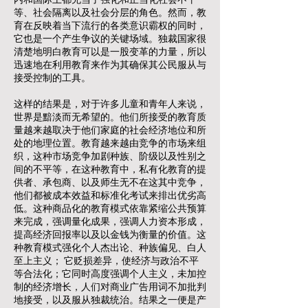
等、社会隔离以及社会分层的角色。然而，教
育在反映着当下流行的各类意识霸权的同时，
它也是一个产生争议的关键场域。独裁国家很
清楚地明白教育可以是一股变革的力量，所以
迅速地在利用教育来作为其确保其公民服从与
接受控制的工具。
这样的结果是，对于许多儿童和青年人来说，
世界是黯淡而无希望的。他们所接受的教育质
量越来越取决于他们家庭的社会经济地位和所
处的地理位置。教育越来越由竞争的市场来组
织，这种市场竞争加剧种族、阶级以及性别之
间的不平等，在这种教育中，私有化教育的提
供者、承包商、以及师生无不在这其中竞争，
他们都被成本效益和标准化考试来排出优劣高
低。这种商品化的教育模式依靠紧缩公共预算
来完成，强调量化成果，强调人力资本形成，
提高经济回报率以及以金钱为衡量的价值。这
种教育模式强化个人杰出论、种族偏见、白人
至上主义； 它贬损差异，使经济与政治不平
等合法化；它同时高度强调个人主义，未加控
制的经济增长，人们对商业广告用词不加批判
地接受，以及服从独裁统治。结果之一便是产