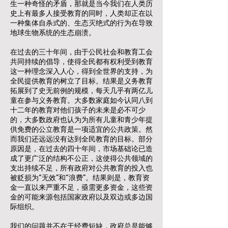
生一种奇怪的矛盾，那就是当今我们在人类历
史上有最多人接受教育的同时，人类却正在以
一种集体自杀式的、生态灭绝式的行为在导致
地球生物系统的生态崩溃。
在过去的三十年间，由于公民社会和教育工会
共同持续的倡导，使得全民都有权利受到教育
这一种理念深入人心，得到全世界的支持，为
全民提供教育的树立了目标。结果是义务教育
拓展到了史无前例的规模，每天几乎有两亿儿
童在参与义务教育。大多数家庭如今认同八到
十二年的教育对他们孩子的未来是必不可少
的，大多数政府也认为为所有儿童和青少年提
供免费的公立教育是一项适宜的公共政策。然
而我们还远远没有达到全民教育的目标。部分
原因是，在过去的四十年间，市场基础论已造
成了更广泛的结构不公正，这使得公共领域的
支出持续不足，所有政府对公共教育的投入也
被贬损为“无效”和“浪费”。结果则是，教育资
金一直以来严重不足，亟需更多资金，这些资
金的可能来源包括国家政府以及双边或多边国
际组织。
我们的问题并不在于经费短缺，政府总是能够