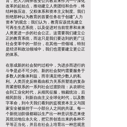
育，把大刀阔斧改变公共教育来作为一个深化
改革的起始点，推动建立人类团结和合作，终
结种族压迫、父权体系和资本主义制度。我们
拒绝那种认为教育的首要任务在于创建“人力
资本”的观念；我们认为，教育应该优先建立
可再生生态系统，以及促进对当前世界和未来
人类更进一步的社会公正。这需要我们建立公
正的教育系统，而这只是我们要达到的更广泛
社会变革中的一部分，在其他一些领域，特别
是经济和政治领域中，我们也需要建立更公正
的体系。
在形成新的社会契约过程中，为进步而进行的
斗争是必不可少的。新的社会契约需要服务于
多数人的集体利益，而非满足绝少数人的私
利。人类历史反映着由权力关系所塑造的复杂
而紧密联系的一系列社会过渡阶段：从农耕社
会到工业化时代，从殖民征服，独裁统治，后
殖民阶段，到新自由主义全球化时代，以及数
字革命，到今天我们看到的监视资本主义与国
家安全被操控于一小部分人之间的共谋。每一
个新统治阶级都籍以生产出一种意识形态来使
其统治地位永久化，把它所创造出来的各种不
平等正当化，并且在社会上培育出一种悲观意