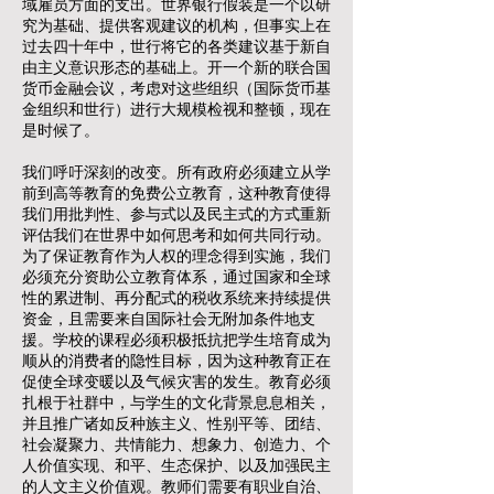
域雇员方面的支出。世界银行假装是一个以研
究为基础、提供客观建议的机构，但事实上在
过去四十年中，世行将它的各类建议基于新自
由主义意识形态的基础上。开一个新的联合国
货币金融会议，考虑对这些组织（国际货币基
金组织和世行）进行大规模检视和整顿，现在
是时候了。
我们呼吁深刻的改变。所有政府必须建立从学
前到高等教育的免费公立教育，这种教育使得
我们用批判性、参与式以及民主式的方式重新
评估我们在世界中如何思考和如何共同行动。
为了保证教育作为人权的理念得到实施，我们
必须充分资助公立教育体系，通过国家和全球
性的累进制、再分配式的税收系统来持续提供
资金，且需要来自国际社会无附加条件地支
援。学校的课程必须积极抵抗把学生培育成为
顺从的消费者的隐性目标，因为这种教育正在
促使全球变暖以及气候灾害的发生。教育必须
扎根于社群中，与学生的文化背景息息相关，
并且推广诸如反种族主义、性别平等、团结、
社会凝聚力、共情能力、想象力、创造力、个
人价值实现、和平、生态保护、以及加强民主
的人文主义价值观。教师们需要有职业自治、